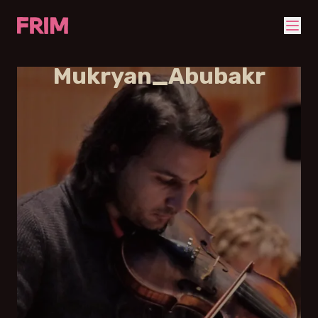
Mukryan_Abubakr