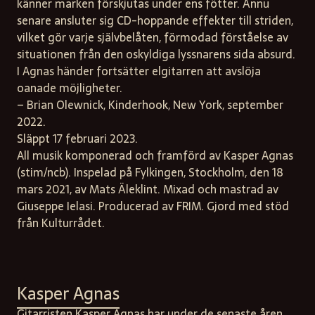
känner marken förskjutas under ens fötter. Ännu
senare ansluter sig CD-hoppande effekter till striden,
vilket gör varje självbelåten, förmodad förståelse av
situationen från den oskyldiga lyssnarens sida absurd.
I Agnas händer fortsätter elgitarren att avslöja
oanade möjligheter.
– Brian Olewnick, Kinderhook, New York, september
2022.
Släppt 17 februari 2023.
All musik komponerad och framförd av Kasper Agnas
(stim/ncb). Inspelad på Fylkingen, Stockholm, den 18
mars 2021, av Mats Äleklint. Mixad och mastrad av
Giuseppe Ielasi. Producerad av FRIM. Gjord med stöd
från Kulturrådet.
Kasper Agnas
Gitarristen Kasper Agnas har under de senaste åren