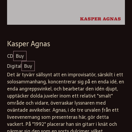
Kasper Agnas
CD
Buy
Digital
Buy
Det är tyvärr sällsynt att en improvisatör, särskilt i ett
solosammanhang, koncentrerar sig på en enda idé, en
enda angreppsvinkel, och bearbetar den idén djupt,
upptäcker dolda juveler inom ett relativt "smalt"
område och vidare, överraskar lyssnaren med
oväntade avvikelser. Agnas, i de tre urvalen från ett
liveevenemang som presenteras här, gör detta
vackert. På "1992" placerar han sin gitarr i knät och
närmar sig den som en sorts dulcimer, vilket