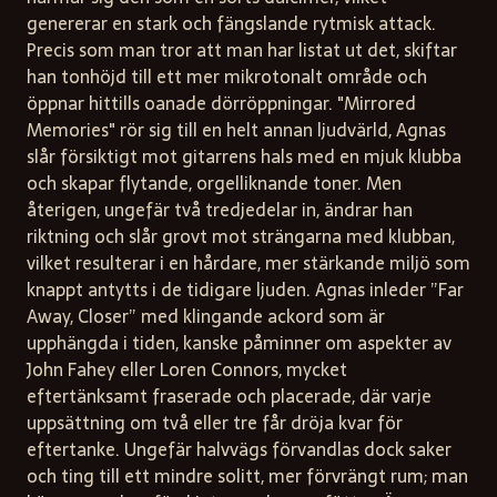
genererar en stark och fängslande rytmisk attack.
Precis som man tror att man har listat ut det, skiftar
han tonhöjd till ett mer mikrotonalt område och
öppnar hittills oanade dörröppningar. "Mirrored
Memories" rör sig till en helt annan ljudvärld, Agnas
slår försiktigt mot gitarrens hals med en mjuk klubba
och skapar flytande, orgelliknande toner. Men
återigen, ungefär två tredjedelar in, ändrar han
riktning och slår grovt mot strängarna med klubban,
vilket resulterar i en hårdare, mer stärkande miljö som
knappt antytts i de tidigare ljuden. Agnas inleder ”Far
Away, Closer” med klingande ackord som är
upphängda i tiden, kanske påminner om aspekter av
John Fahey eller Loren Connors, mycket
eftertänksamt fraserade och placerade, där varje
uppsättning om två eller tre får dröja kvar för
eftertanke. Ungefär halvvägs förvandlas dock saker
och ting till ett mindre solitt, mer förvrängt rum; man